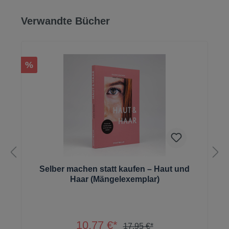
Produktgalerie überspringen
Verwandte Bücher
%
Selber machen statt kaufen – Haut und
Haar (Mängelexemplar)
10,77 €*
17,95 €*