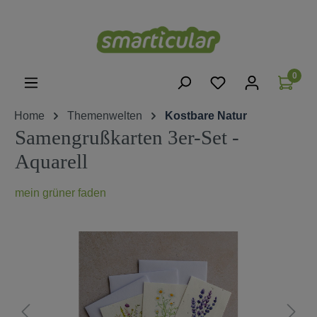
alt springen
0
Home
Themenwelten
Kostbare Natur
Samengrußkarten 3er-Set -
Aquarell
mein grüner faden
Bildergalerie überspringen