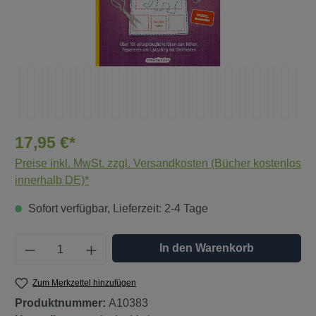
17,95 €*
Preise inkl. MwSt. zzgl. Versandkosten (Bücher kostenlos
innerhalb DE)*
Sofort verfügbar, Lieferzeit: 2-4 Tage
Produkt Anzahl: Gib den gewünschten Wert e
In den Warenkorb
Zum Merkzettel hinzufügen
Produktnummer:
A10383